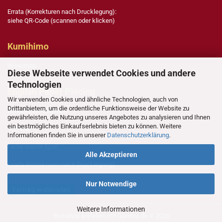
Errata (Korrekturen nach Drucklegung):
siehe QR-Code (scannen oder klicken)
Kumihimo
Workshop
Diese Webseite verwendet Cookies und andere
Technologien
English Paper Piecing
Wir verwenden Cookies und ähnliche Technologien, auch von
Drittanbietern, um die ordentliche Funktionsweise der Website zu
Schablonen-Legende
gewährleisten, die Nutzung unseres Angebotes zu analysieren und Ihnen
ein bestmögliches Einkaufserlebnis bieten zu können. Weitere
Technik
Informationen finden Sie in unserer
Datenschutzerklärung
.
Farbe macht Spaß
Alle Akzeptieren
Errata (Korrekturen nach Drucklegung)
Nur Notwendige
Vertrag widerrufen
Weitere Informationen
Webshop erstellen
mit Gambio.de © 2026