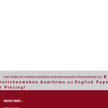
B
Hier findet ihr weitere nützliche und interessante Informationen zu
r e t t c h e n w e b e n
K u m i h i m o
E n g l i s h P a p e
,
und
r P i e c i n g !
MEHR ÜBER...