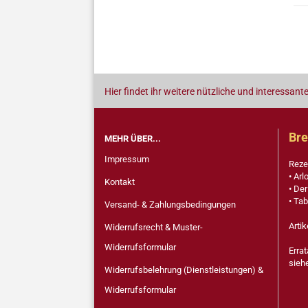
Hier findet ihr weitere nützliche und interessant
Bre
MEHR ÜBER...
Impressum
Reze
• Arl
Kontakt
• Der
• Tab
Versand- & Zahlungsbedingungen
Artik
Widerrufsrecht & Muster-
Widerrufsformular
Erra
sieh
Widerrufsbelehrung (Dienstleistungen) &
Widerrufsformular