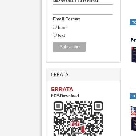
Nachname • Last Name
Email Format
T
html
text
ERRATA
ERRATA
PDF-Download
T