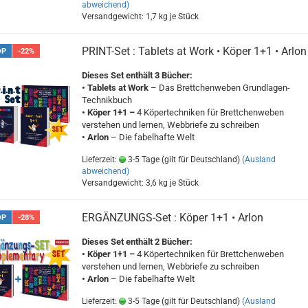
abweichend)
Versandgewicht:
1,7
kg je Stück
PRINT-Set : Tablets at Work • Köper 1+1 • Arlon
OP
-22%
Dieses Set enthält 3 Bücher:
• Tablets at Work
– Das Brettchenweben Grundlagen-
Technikbuch
• Köper 1+1 –
4 Köpertechniken für Brettchenweben
verstehen und lernen, Webbriefe zu schreiben
• Arlon
– Die fabelhafte Welt
Lieferzeit:
3-5 Tage (gilt für Deutschland)
(Ausland
abweichend)
Versandgewicht:
3,6
kg je Stück
ERGÄNZUNGS-Set : Köper 1+1 • Arlon
OP
-28%
Dieses Set enthält 2 Bücher:
• Köper 1+1 –
4 Köpertechniken für Brettchenweben
verstehen und lernen, Webbriefe zu schreiben
• Arlon
– Die fabelhafte Welt
Lieferzeit:
3-5 Tage (gilt für Deutschland)
(Ausland