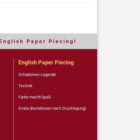
E n g l i s h P a p e r P i e c i n g !
English Paper Piecing
Schablonen-Legende
Technik
Farbe macht Spaß
Errata (Korrekturen nach Drucklegung)