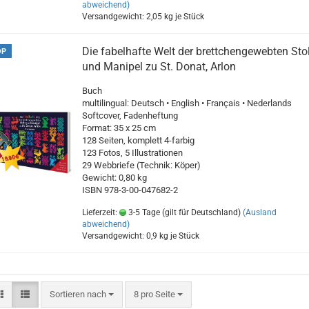
abweichend)
Versandgewicht:
2,05
kg je Stück
Die fabelhafte Welt der brettchengewebten Sto
OP
und Manipel zu St. Donat, Arlon
Buch
multilingual: Deutsch • English • Français • Nederlands
Softcover, Fadenheftung
Format: 35 x 25 cm
128 Seiten, komplett 4-farbig
123 Fotos, 5 Illustrationen
29 Webbriefe (Technik: Köper)
Gewicht: 0,80 kg
ISBN 978-3-00-047682-2
Lieferzeit:
3-5 Tage (gilt für Deutschland)
(Ausland
abweichend)
Versandgewicht:
0,9
kg je Stück
Sortieren nach
pro Seite
Sortieren nach
8 pro Seite