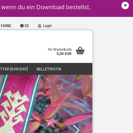
, wenn du ein Download bestellst.
g FARBE
DE
Login
Ihr Warenkorb
0,00 EUR
TTER [SVG•DXF]
BELLETRISTIK