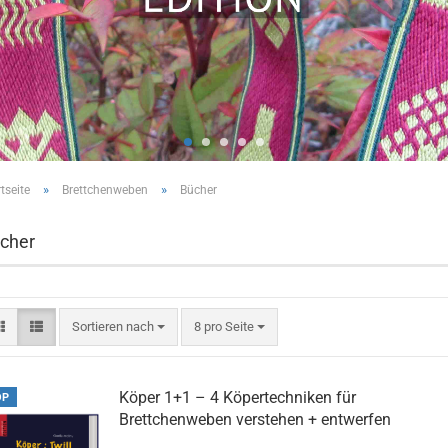
»
»
tseite
Brettchenweben
Bücher
cher
Sortieren nach
pro Seite
Sortieren nach
8 pro Seite
Köper 1+1 – 4 Köpertechniken für
OP
Brettchenweben verstehen + entwerfen