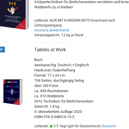
4 Köpertechniken für Brettchenweben verstehen und lerne
Webbriefe zu schreiben
Lieferzeit: NUR MIT KUNDENKONTO Download nach
Zahlungseingang
(Ausland abweichend)
Versandgewicht:
1,2
kg je Stück
Tablets at Work
OP
Buch
zweisprachig: Deutsch + Englisch
Hardcover, Fadenheftung
Format: 17 x 24 cm
704 Seiten, durchgängig farbig
über 180 Fotos
ca. 435 Illustrationen
ca. 910 Webbriefe
20+2 Techniken für Brettchenweben
Gewicht: 1,8 kg
4. überarbeitete Auflage 2023
ISBN 978-3-948315-15-3
Lieferzeit:
3-5 Tage (gilt für Deutschland)
(Ausland