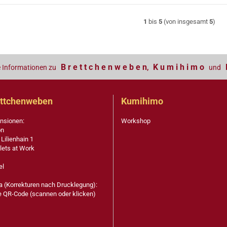
1
bis
5
(von insgesamt
5
)
B r e t t c h e n w e b e n
K u m i h i m o
e Informationen zu
,
und
ttchenweben
Kumihimo
nsionen:
Workshop
on
 Lilienhain 1
lets at Work
el
ta (Korrekturen nach Drucklegung):
e QR-Code (scannen oder klicken)