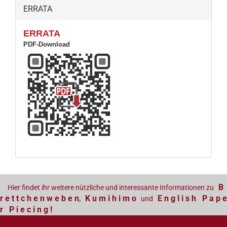
ERRATA
ERRATA
PDF-Download
B
Hier findet ihr weitere nützliche und interessante Informationen zu
r e t t c h e n w e b e n
K u m i h i m o
E n g l i s h P a p e
,
und
r P i e c i n g !