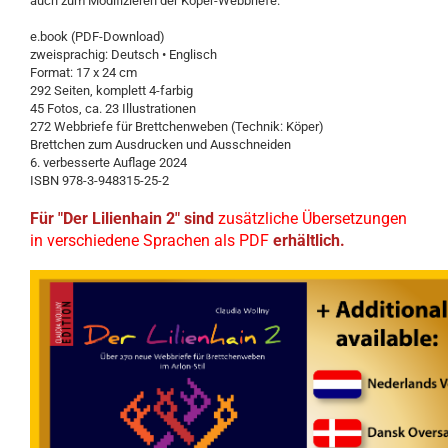
auch zum Modifizieren der Köper-Webbriefe.
e.book (PDF-Download)
zweisprachig: Deutsch • Englisch
Format: 17 x 24 cm
292 Seiten, komplett 4-farbig
45 Fotos, ca. 23 Illustrationen
272 Webbriefe für Brettchenweben (Technik: Köper)
Brettchen zum Ausdrucken und Ausschneiden
6. verbesserte Auflage 2024
ISBN 978-3-948315-25-2
Für "Der Lilienhain 2" sind
zusätzliche Übersetzungen
in verschiedene Sprachen als PDF
erhältlich.