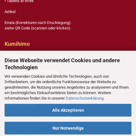
• Tablets at Work
Artikel
Errata (Korrekturen nach Drucklegung):
siehe QR-Code (scannen oder klicken)
Kumihimo
Workshop
Diese Webseite verwendet Cookies und andere
Technologien
English Paper Piecing
Wir verwenden Cookies und ähnliche Technologien, auch von
Drittanbietern, um die ordentliche Funktionsweise der Website zu
Schablonen-Legende
gewährleisten, die Nutzung unseres Angebotes zu analysieren und Ihnen
ein bestmögliches Einkaufserlebnis bieten zu können. Weitere
Technik
Informationen finden Sie in unserer
Datenschutzerklärung
.
Farbe macht Spaß
Alle Akzeptieren
Errata (Korrekturen nach Drucklegung)
Nur Notwendige
Vertrag widerrufen