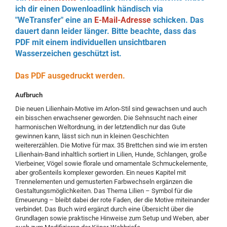
ich dir einen Dowenloadlink händisch via
"WeTransfer" eine an
E-Mail-Adresse
schicken. Das
dauert dann leider länger. Bitte beachte, dass das
PDF mit einem individuellen unsichtbaren
Wasserzeichen geschützt ist.
Das PDF ausgedruckt werden.
Aufbruch
Die neuen Lilienhain-Motive im ­Arlon-Stil sind gewachsen und auch
ein bisschen erwachsener geworden. Die Sehnsucht nach einer
harmonischen Weltordnung, in der letztendlich nur das Gute
gewinnen kann, lässt sich nun in kleinen Geschichten
weitererzählen. Die Motive für max. 35 Brettchen sind wie im ersten
Lilienhain-Band inhaltlich sortiert in Lilien, Hunde, Schlangen, große
Vierbeiner, Vögel sowie florale und ornamentale Schmuckelemente,
aber großenteils komplexer geworden. Ein neues Kapitel mit
Trennelementen und gemusterten Farbwechseln ergänzen die
Gestaltungsmöglichkeiten. Das Thema Lilien – Symbol für die
Erneuerung – bleibt dabei der rote ­Faden, der die Motive miteinander
verbindet. Das Buch wird ergänzt durch eine Übersicht über die
Grundlagen sowie praktische ­Hinweise zum Setup und Weben, aber